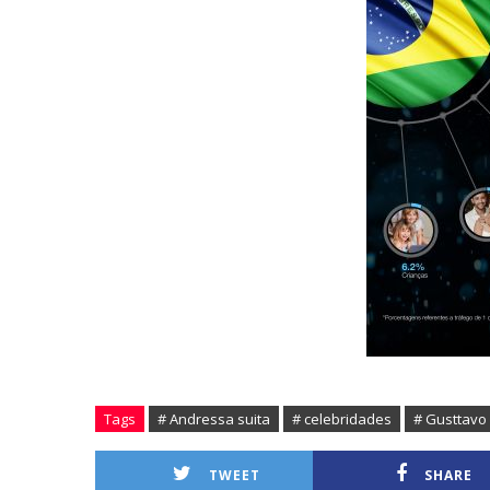
Tags
# Andressa suita
# celebridades
# Gusttavo
TWEET
SHARE