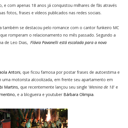
o, e com apenas 18 anos já conquistou milhares de fãs através
uas fotos, frases e vídeos publicados nas redes sociais.
ia também se destacou pelo romance com o cantor funkeiro MC
, que romperam o relacionamento no mês passado. Segundo a
na de Leo Dias,
Flávia Pavanelli está escalada para a nova
aola Antoni
, que ficou famosa por postar frases de autoestima e
m uma motorista alcoolizada, em frente seu apartamento em
bi Martins
, que recentemente lançou seu single '
Menina de 18
' e
ementino
, e a blogueira e youtuber
Bárbara Olimpia
.