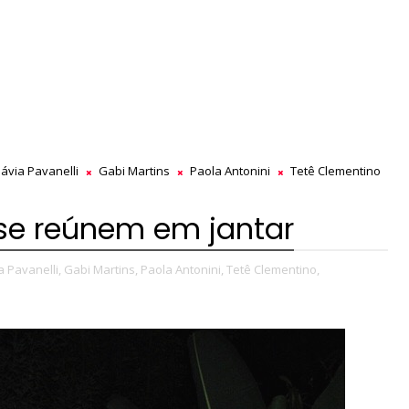
lávia Pavanelli
Gabi Martins
Paola Antonini
Tetê Clementino
se reúnem em jantar
a Pavanelli,
Gabi Martins,
Paola Antonini,
Tetê Clementino,