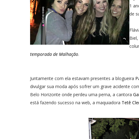
1 an
de s
Fláv
Biel
colu
temporada de Malhação
.
Juntamente com ela estavam presentes a blogueira
P
divulgar sua moda após sofrer um grave acidente co
Belo Horizonte onde perdeu uma perna, a cantora
Ga
está fazendo sucesso na web, a maquiadora
Tetê Cl