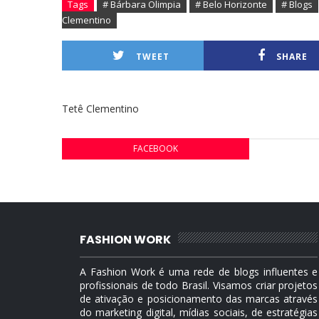
Tags
# Bárbara Olimpia
# Belo Horizonte
# Blogs
Clementino
TWEET
SHARE
Tetê Clementino
FACEBOOK
FASHION WORK
A Fashion Work é uma rede de blogs influentes e
profissionais de todo Brasil. Visamos criar projetos
de ativação e posicionamento das marcas através
do marketing digital, mídias sociais, de estratégias