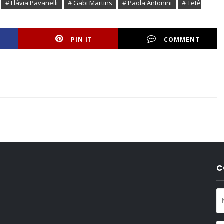
# Flávia Pavanelli
# Gabi Martins
# Paola Antonini
# Tetê
PIN IT
COMMENT
C